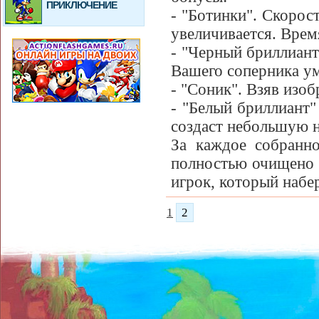
ПРИКЛЮЧЕНИЕ
- "Ботинки". Скорос
увеличивается. Врем
- "Черный бриллиант
Вашего соперника ум
- "Соник". Взяв изо
- "Белый бриллиант"
создаст небольшую н
За каждое собранно
полностью очищено 
игрок, который набе
1
2