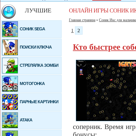
ЛУЧШИЕ
ОНЛАЙН ИГРЫ СОНИК И
Главная страница
»
Соник Икс для мальчик
СОНИК SEGA
1
2
Кто быстрее соб
ПОИСКИ КЛЮЧА
СТРЕЛЯЛКА ЗОМБИ
МОТОГОНКА
ПАРНЫЕ КАРТИНКИ
АТАКА
соперник. Время иг
бонусы: