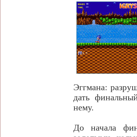
Эггмана: разруш
дать финальны
нему.
До начала фин