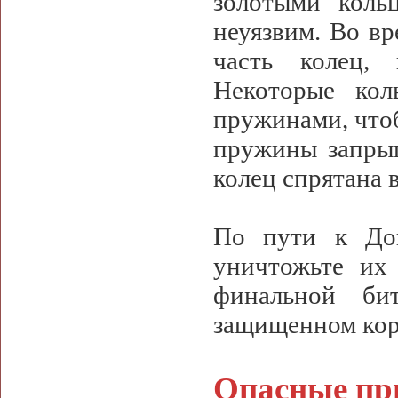
золотыми коль
неуязвим. Во вр
часть колец,
Некоторые кол
пружинами, чтоб
пружины запрыг
колец спрятана 
По пути к Док
уничтожьте их
финальной би
защищенном кора
Опасные пр