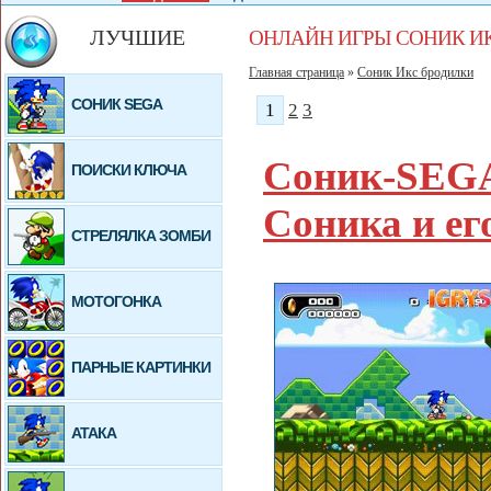
ЛУЧШИЕ
ОНЛАЙН ИГРЫ СОНИК И
Главная страница
»
Соник Икс бродилки
СОНИК SEGA
1
2
3
Соник-SEG
ПОИСКИ КЛЮЧА
Соника и ег
СТРЕЛЯЛКА ЗОМБИ
МОТОГОНКА
ПАРНЫЕ КАРТИНКИ
АТАКА